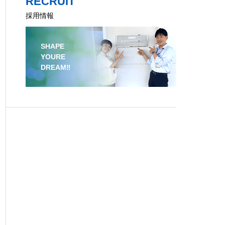
RECRUIT
採用情報
SHAPE
YOURE
DREAM‼️