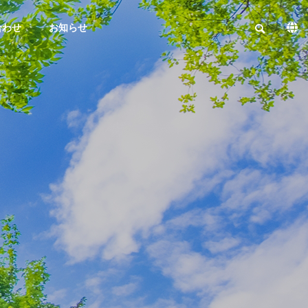
合わせ
お知らせ
PHILOSOPHY
経営理念
EQUIPMENT
TRIAL
INFORMATION
PRODUCTIO
設備情報
N
PRODUCTS
試作
製品実績