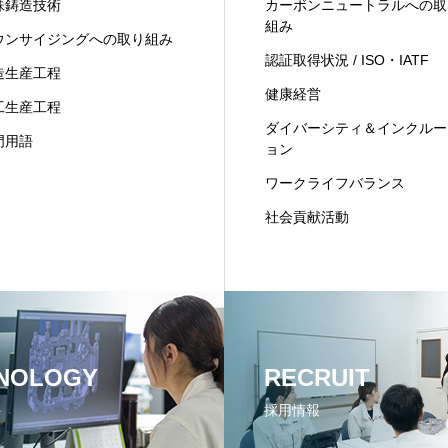
殊鋳造技術
カーボンニュートラルへの取
組み
ウンサイジングへの取り組み
認証取得状況 / ISO・IATF
造生産工程
健康経営
工生産工程
ダイバーシティ＆インクルー
門用語
ョン
ワークライフバランス
社会貢献活動
NOLOGY
RECRUIT
採用情報