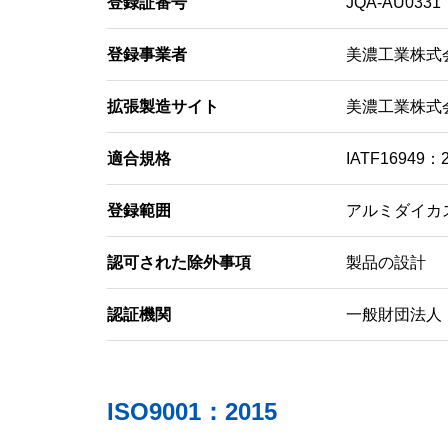
登録証番号
JQA-AU0331
登録事業者
美濃工業株式
拡張製造サイト
美濃工業株式
適合規格
IATF16949：
登録範囲
アルミダイカ
認可された除外事項
製品の設計
認証機関
一般財団法人
ISO9001：2015