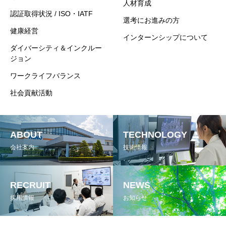
人材育成
認証取得状況 / ISO・IATF
選考にお進みの方
健康経営
インターンシップについて
ダイバーシティ＆インクルー
ジョン
ワークライフバランス
社会貢献活動
ABOUT
TECHNOLOGY
会社案内
技術情報
RECRUIT
NEWS
採用情報
お知らせ