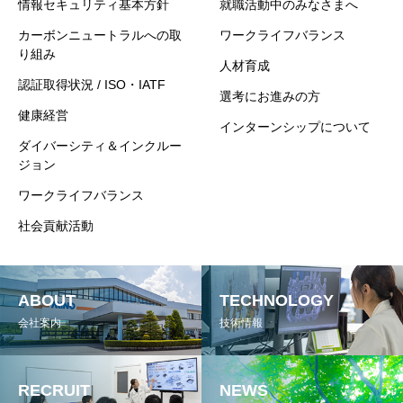
情報セキュリティ基本方針
就職活動中のみなさまへ
カーボンニュートラルへの取
ワークライフバランス
り組み
人材育成
認証取得状況 / ISO・IATF
選考にお進みの方
健康経営
インターンシップについて
ダイバーシティ＆インクルー
ジョン
ワークライフバランス
社会貢献活動
ABOUT
TECHNOLOGY
会社案内
技術情報
RECRUIT
NEWS