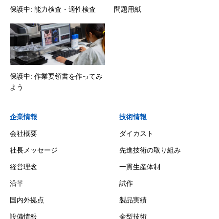
保護中: 能力検査・適性検査
問題用紙
保護中: 作業要領書を作ってみ
よう
企業情報
技術情報
会社概要
ダイカスト
社長メッセージ
先進技術の取り組み
経営理念
一貫生産体制
沿革
試作
国内外拠点
製品実績
設備情報
金型技術