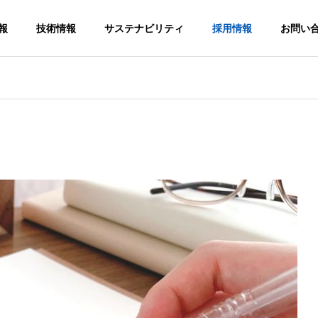
報
技術情報
サステナビリティ
採用情報
お問い
MESSAGE
社長メッセージ
ADVANCED
BUSINESS LOCATION
PRODUCTIO
TECHNOLO
国内外拠点
N
GY
SYSTEM
先進技術の取り
組み
一貫生産体制