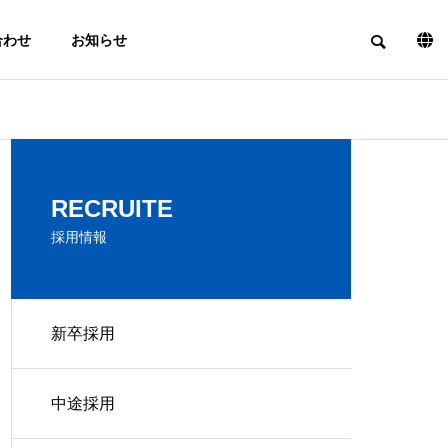
合わせ
お知らせ
PHILOSOPHY
RECRUITE
経営理念
採用情報
EQUIPMENT
新卒採用
TRIAL
INFORMATION
PRODUCTIO
設備情報
N
PRODUCTS
中途採用
試作
製品実績