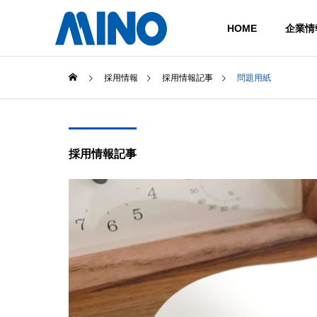
HOME
企業情
採用情報
採用情報記事
問題用紙
COMPANY
会社概要
採用情報記事
TECHNOLOGY
技術情報
COMPANY
HISTORY
沿革
企業情報
CASTING
ダイカスト