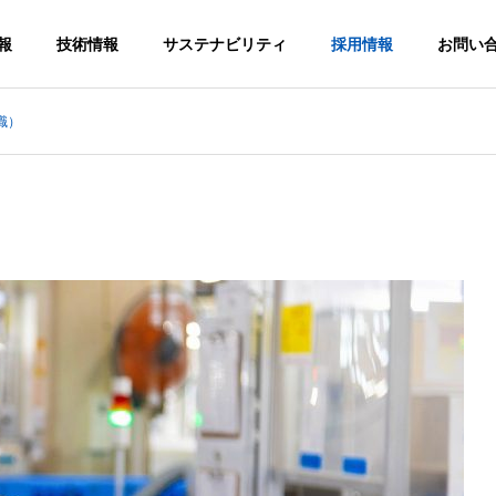
報
技術情報
サステナビリティ
採用情報
お問い
職）
MESSAGE
社長メッセージ
ADVANCED
BUSINESS LOCATION
PRODUCTIO
TECHNOLO
国内外拠点
N
GY
SYSTEM
先進技術の取り
組み
一貫生産体制