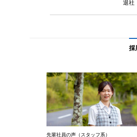
退社
採
先輩社員の声（スタッフ系）