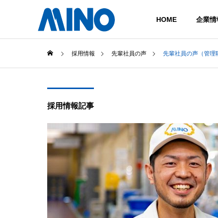
HOME
企業情
採用情報
先輩社員の声
先輩社員の声（管理
COMPANY
会社概要
採用情報記事
TECHNOLOGY
技術情報
COMPANY
HISTORY
沿革
企業情報
CASTING
ダイカスト