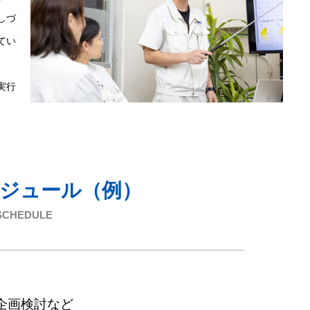
しづ
てい
実行
ケジュール（例）
SCHEDULE
企画検討など