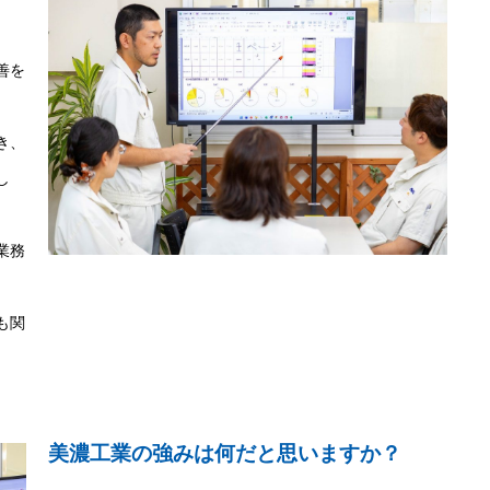
善を
き、
し
業務
も関
美濃工業の強みは何だと思いますか？