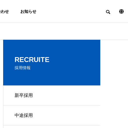
合わせ
お知らせ
PHILOSOPHY
RECRUITE
経営理念
採用情報
EQUIPMENT
新卒採用
TRIAL
INFORMATION
PRODUCTIO
設備情報
N
PRODUCTS
中途採用
試作
製品実績